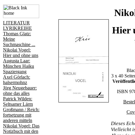
Niko
LITERATUR
Hier 
LYRIKREIHE
Thomas Glatz:
Meine
Suchmaschine ...
Nikolai Vogel:
Hier und ohne uns
Augusta Laar:
München Haiku
Blac
Spaziergang
3 x 40 Seite
Axel Görlach:
Veröffentl
halsermohnz
Jörg Neugebauer:
ISBN 978
ohne das alles
Patrick Wilden:
Bestel
Seltsamer Lärm
Großmann / Reich:
Cove
fortsetzung mit
anderen mitteln
Dieses Ech
Nikolai Vogel: Das
Vielleicht i
Notizbuch mit den