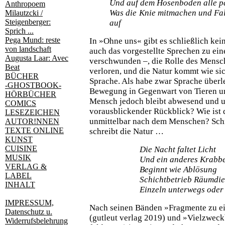
Und auf dem Hosenboden alle pa
Anthropoem
Was die Knie mitmachen und Fal
Milautzcki /
Steigenberger:
auf
Sprich ...
Pega Mund: reste
In »Ohne uns« gibt es schließlich kei
von landschaft
auch das vorgestellte Sprechen zu ein
Augusta Laar: Avec
verschwunden –, die Rolle des Mensc
Beat
verloren, und die Natur kommt wie sic
BÜCHER
Sprache. Als habe zwar Sprache überle
-GHOSTBOOK-
Bewegung in Gegenwart von Tieren un
HÖRBÜCHER
Mensch jedoch bleibt abwesend und un
COMICS
vorausblickender Rückblick? Wie ist d
LESEZEICHEN
unmittelbar nach dem Menschen? Schr
AUTOR!NNEN
TEXTE ONLINE
schreibt die Natur …
KUNST
CUISINE
Die Nacht faltet Licht
MUSIK
Und ein anderes Krabb
VERLAG &
Beginnt wie Ablösung
LABEL
Schichtbetrieb Räumdie
INHALT
Einzeln unterwegs oder 
IMPRESSUM,
Nach seinen Bänden »Fragmente zu e
Datenschutz u.
(gutleut verlag 2019) und »Vielzweck
Widerrufsbelehrung