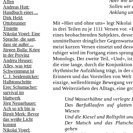
Aber wie um
Affen
Sollen wir 
Andreas Hutt:
Anklang un
Handbuch eines ...
Dirk Held:
Mit »Hier und ohne uns« legt Nikolai
Ottobrunner
Tristette
in drei Teilen zu je 1111 Versen vor. 
Nikolai Vogel: Eine
eines beobachtenden Subjektes, desse
Sprache, die sagt,
unmittelbarer dringlicher Gegenwartse
dass sie außer ...
meist kurzen Versen einsetzt und des
Jürgen Bulla: Krieg
ruhiger wird im Fortgang eines sprun
in der Provinz
Monologs. Der zweite Teil, »Und«, ist
Andrea Heuser:
die eine lange, durch die Konjunktio
Alles, was jetzt
rhythmische Aufzählung trägt, in der
Schwemmgut ist
Erinnern und das Vorstellen von Welt 
C. J. Seidensticker:
Halbtonschritte
einzige, wellenförmige Bewegung verf
Erec Schumacher:
und Weiterziehen des Alltags, eine gro
survival im
blattwerk
Und Wasserhähne und verlegte 
Jörg Neugebauer:
Das Barfußlaufen auf glatte
Ach so ich bin ja
Wiesen
Birgit Merk: Bevor
Und die Kiesel und Rollsplitt un
das weiße Licht
Der Matsch und das Platsch
kommt
gehen
Nikolai Vogel: