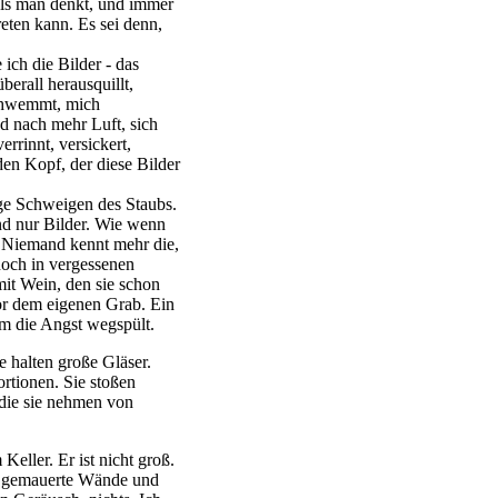
als man denkt, und immer
reten kann. Es sei denn,
ich die Bilder - das
berall herausquillt,
schwemmt, mich
d nach mehr Luft, sich
errinnt, versickert,
 den Kopf, der diese Bilder
ge Schweigen des Staubs.
nd nur Bilder. Wie wenn
e. Niemand kennt mehr die,
noch in vergessenen
it Wein, den sie schon
vor dem eigenen Grab. Ein
nem die Angst wegspült.
ie halten große Gläser.
ortionen. Sie stoßen
 die sie nehmen von
 Keller. Er ist nicht groß.
er gemauerte Wände und