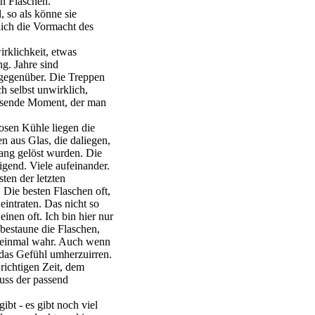
en Flaschen.
, so als könne sie
glich die Vormacht des
klichkeit, etwas
g. Jahre sind
g gegenüber. Die Treppen
ch selbst unwirklich,
assende Moment, der man
osen Kühle liegen die
aus Glas, die daliegen,
ng gelöst wurden. Die
gend. Viele aufeinander.
ten der letzten
Die besten Flaschen oft,
eintraten. Das nicht so
einen oft. Ich bin hier nur
 bestaune die Flaschen,
 einmal wahr. Auch wenn
das Gefühl umherzuirren.
richtigen Zeit, dem
nuss der passend
bt - es gibt noch viel