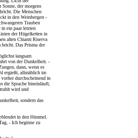
ung. Licht der
r Sonne, der morgens
hbricht. Die Menschen
ückt in den Weinbergen -
htschwangeren Trauben
 in ein paar letzten
nien der Hügelketten in
en alten Chianti Riserva
 bricht. Das Prisma der
glichst langsam
hrt von der Dunkelheit. -
f Zungen, dann, wenn es
l ergießt, allmählich im
h vorher durchscheinend in
n die Sprache hineinläuft,
trahlt wird und
unkelheit, sondern das
eblendet in den Himmel.
 Tag. - Ich beginne zu