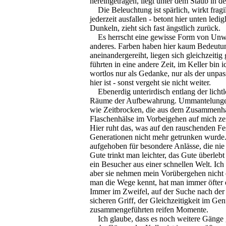
hereingetragen, liegt unter dem Staub in d
Die Beleuchtung ist spärlich, wirkt fragil
jederzeit ausfallen - betont hier unten ledi
Dunkeln, zieht sich fast ängstlich zurück.
Es herrscht eine gewisse Form von Unwir
anderes. Farben haben hier kaum Bedeutun
aneinandergereiht, liegen sich gleichzeiti
führten in eine andere Zeit, im Keller bin i
wortlos nur als Gedanke, nur als der unp
hier ist - sonst vergeht sie nicht weiter.
Ebenerdig unterirdisch entlang der lichtl
Räume der Aufbewahrung. Ummantelungen 
wie Zeitbrocken, die aus dem Zusammenha
Flaschenhälse im Vorbeigehen auf mich zei
Hier ruht das, was auf den rauschenden Fes
Generationen nicht mehr getrunken wurde. 
aufgehoben für besondere Anlässe, die nie 
Gute trinkt man leichter, das Gute überlebt 
ein Besucher aus einer schnellen Welt. Ich
aber sie nehmen mein Vorübergehen nicht
man die Wege kennt, hat man immer öfter 
Immer im Zweifel, auf der Suche nach der 
sicheren Griff, der Gleichzeitigkeit im Ge
zusammengeführten reifen Momente.
Ich glaube, dass es noch weitere Gänge gi