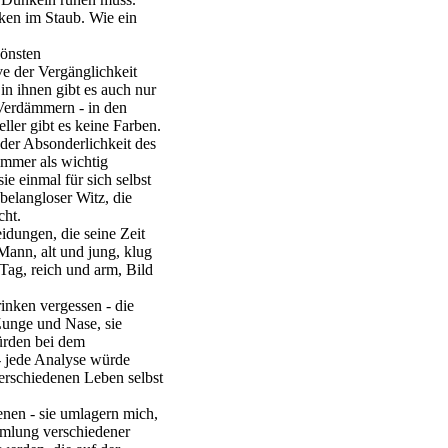
en im Staub. Wie ein
hönsten
e der Vergänglichkeit
in ihnen gibt es auch nur
Verdämmern - in den
ller gibt es keine Farben.
der Absonderlichkeit des
immer als wichtig
e einmal für sich selbst
 belangloser Witz, die
cht.
dungen, die seine Zeit
Mann, alt und jung, klug
ag, reich und arm, Bild
inken vergessen - die
Zunge und Nase, sie
würden bei dem
- jede Analyse würde
erschiedenen Leben selbst
nen - sie umlagern mich,
mmlung verschiedener