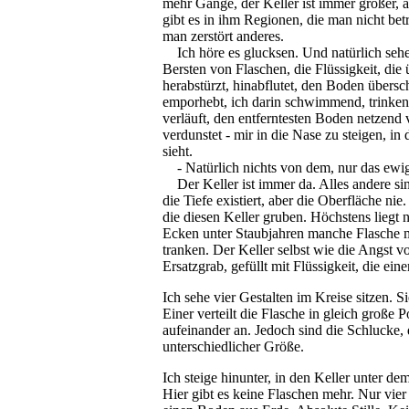
mehr Gänge, der Keller ist immer größer, 
gibt es in ihm Regionen, die man nicht bet
man zerstört anderes.
Ich höre es glucksen. Und natürlich sehe 
Bersten von Flaschen, die Flüssigkeit, die ü
herabstürzt, hinabflutet, den Boden über
emporhebt, ich darin schwimmend, trinken
verläuft, den entferntesten Boden netzend v
verdunstet - mir in die Nase zu steigen, in
sieht.
- Natürlich nichts von dem, nur das ewi
Der Keller ist immer da. Alles andere si
die Tiefe existiert, aber die Oberfläche ni
die diesen Keller gruben. Höchstens liegt 
Ecken unter Staubjahren manche Flasche m
tranken. Der Keller selbst wie die Angst 
Ersatzgrab, gefüllt mit Flüssigkeit, die ei
Ich sehe vier Gestalten im Kreise sitzen. S
Einer verteilt die Flasche in gleich große P
aufeinander an. Jedoch sind die Schlucke,
unterschiedlicher Größe.
Ich steige hinunter, in den Keller unter dem
Hier gibt es keine Flaschen mehr. Nur vi