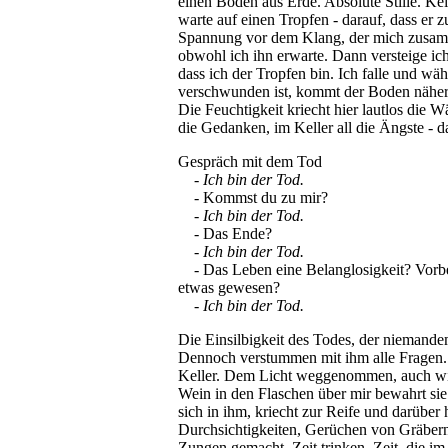
einen Boden aus Erde. Absolute Stille. Kei
warte auf einen Tropfen - darauf, dass er z
Spannung vor dem Klang, der mich zusam
obwohl ich ihn erwarte. Dann versteige ich
dass ich der Tropfen bin. Ich falle und w
verschwunden ist, kommt der Boden näher. -
Die Feuchtigkeit kriecht hier lautlos die 
die Gedanken, im Keller all die Ängste - d
Gespräch mit dem Tod
- Ich bin der Tod.
- Kommst du zu mir?
- Ich bin der Tod.
- Das Ende?
- Ich bin der Tod.
- Das Leben eine Belanglosigkeit? Vorbei
etwas gewesen?
- Ich bin der Tod.
Die Einsilbigkeit des Todes, der niemande
Dennoch verstummen mit ihm alle Fragen.
Keller. Dem Licht weggenommen, auch wie 
Wein in den Flaschen über mir bewahrt sie 
sich in ihm, kriecht zur Reife und darüber
Durchsichtigkeiten, Gerüchen von Gräbern,
Zungen gemacht. Zeit trinken. Zeit, die i