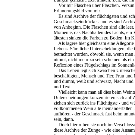
Vor mir Flaschen über Flaschen. Versunk
Erinnerungsbild von mir.
Es sind Archive der flüchtigsten und sc
Geschmackseindrücke - und es sind Archiv
von Anbeginn. Die Flaschen sind alle leer, 
Momente, das Nachhallen des Lichts, ein 
ältesten sinken die Farben zu Boden. Im Ke
Als lagere hier gleichsam eine Allegorie 
Lebens. Sämtliche Unterscheidungen, die 
betrachtet wurden, obwohl sie, wenn man si
nimmt, nicht mehr zu sein scheinen als ein
Reflexion eines Flügelschlags im Sonnenli
Das Leben legt sich zwischen Unterschei
beschäftigten, Mensch und Tier, Frau und 
und dumm, weiß und schwarz, Nacht und T
und Text...
Vielleicht kann man all dies beim Weintr
Unterscheidungen konzentrieren sich auf 
ziehen sich zurück ins Flüchtigste - und 
vollkommenen Wein alle ineinanderfallen 
aufhören - der Geschmack fast beim ununt
sein, dann.
Doch hier ruhen sie noch im Verschlosse
diese Archive der Zunge - wie eine Ansa