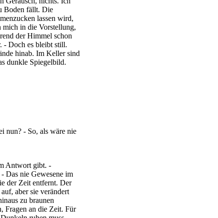
n Geräusch, nichts. Ich
u Boden fällt. Die
menzucken lassen wird,
 mich in die Vorstellung,
ährend der Himmel schon
 Doch es bleibt still.
Wände hinab. Im Keller sind
as dunkle Spiegelbild.
 nun? - So, als wäre nie
m Antwort gibt. -
 - Das nie Gewesene im
der Zeit entfernt. Der
auf, aber sie verändert
 hinaus zu braunen
 Fragen an die Zeit. Für
m Dunkeln ruhen muss.