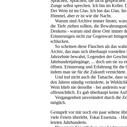
Sprachen, Sprachen, die nicht gesprochen 
Zunge selbst sprechen. Ich bin im Keller. D
Der Wein ist im Glas. Ich bin das Glas. Im 
Himmel, aber er ist wie die Nacht.
Warum sind Archive immer finster, warum
die Tiefe ziehen sollten, die Bewahrungsst
Denkens - warum sind diese Orte immer dunk
Erinnerungen nicht zur Gegenwart bringen
schlucken.
So scheinen diese Flaschen als das wahns
Archiv, das man sich überhaupt vorstellen
Jahrzehnte bewahrt, Legenden der Gesch
Jahrhundertjahrgänge, ... doch um sie zu e
öffnen. Erinnerung und Erfahrung für die 
indem man sie für die Zukunft vernichtete.
Und traf nicht auch die Tatsache, dass s
den Jahren ständig veränderte, in Wirklichk
Wein blieb nie derselbe - bei anderem war 
offensichtlich. Es gab überhaupt keine A
Vergangenheit unverändert durch die Zeit
möglich.
Gestapelt vor mir noch ein paar seltene üb
viele Feiern überlebt, Tokai Essenzia. - Hi
letzten Jahrhunderts.