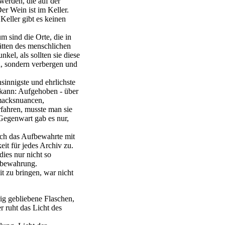
werden, die auf der
er Wein ist im Keller.
Keller gibt es keinen
 sind die Orte, die in
ätten des menschlichen
el, als sollten sie diese
, sondern verbergen und
innigste und ehrlichste
 kann: Aufgehoben - über
macksnuancen,
rfahren, musste man sie
Gegenwart gab es nur,
ich das Aufbewahrte mit
eit für jedes Archiv zu.
dies nur nicht so
ufbewahrung.
 zu bringen, war nicht
rig gebliebene Flaschen,
er ruht das Licht des