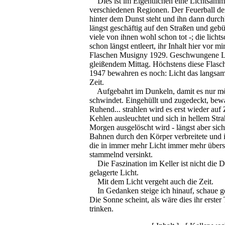
Dies ist im Eigentlichen eine Lichtsamml
verschiedenen Regionen. Der Feuerball de
hinter dem Dunst steht und ihn dann durc
längst geschäftig auf den Straßen und geb
viele von ihnen wohl schon tot -; die lic
schon längst entleert, ihr Inhalt hier vor mir
Flaschen Musigny 1929. Geschwungene Li
gleißendem Mittag. Höchstens diese Flasch
1947 bewahren es noch: Licht das langsam
Zeit.
Aufgebahrt im Dunkeln, damit es nur mö
schwindet. Eingehüllt und zugedeckt, bewa
Ruhend... strahlen wird es erst wieder au
Kehlen ausleuchtet und sich in hellem Strah
Morgen ausgelöscht wird - längst aber sic
Bahnen durch den Körper verbreitete und i
die in immer mehr Licht immer mehr übers
stammelnd versinkt.
Die Faszination im Keller ist nicht die D
gelagerte Licht.
Mit dem Licht vergeht auch die Zeit.
In Gedanken steige ich hinauf, schaue g
Die Sonne scheint, als wäre dies ihr erster
trinken.